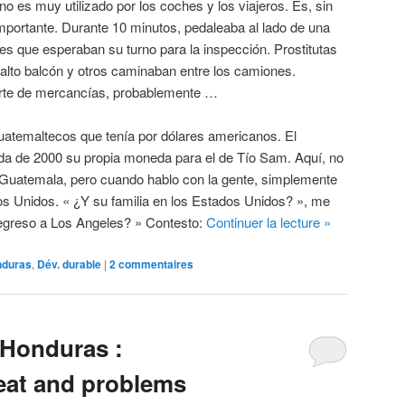
no es muy utilizado por los coches y los viajeros. Es, sin
mportante. Durante 10 minutos, pedaleaba al lado de una
s que esperaban su turno para la inspección. Prostitutas
 alto balcón y otros caminaban entre los camiones.
orte de mercancías, probablemente …
atemaltecos que tenía por dólares americanos. El
da de 2000 su propia moneda para el de Tío Sam. Aquí, no
 Guatemala, pero cuando hablo con la gente, simplemente
s Unidos. « ¿Y su familia en los Estados Unidos? », me
regreso a Los Angeles? » Contesto:
Continuer la lecture
»
nduras
,
Dév. durable
|
2
commentaires
 Honduras :
eat and problems