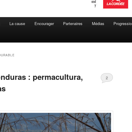
t
La cause
Encourager
Partenaires
Médias
Progressio
DURABLE
onduras : permacultura,
2
as