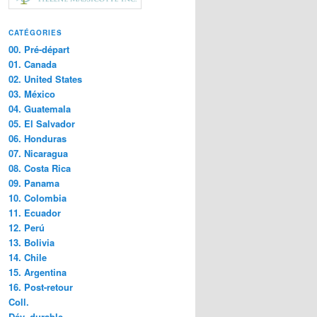
CATÉGORIES
00. Pré-départ
01. Canada
02. United States
03. México
04. Guatemala
05. El Salvador
06. Honduras
07. Nicaragua
08. Costa Rica
09. Panama
10. Colombia
11. Ecuador
12. Perú
13. Bolivia
14. Chile
15. Argentina
16. Post-retour
Coll.
Dév. durable