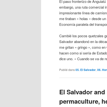
El paso fronterizo de Anguiatú 
embargo, una ruta comercial i
impresionante línea de camione
me tiraban « holas » desde un
Economía paralela del transp
Cambié los pocos quetzales gu
Salvador abandonó en la déca
me gritan « gringo », como en
hacen como si sería de Estado
dice uno. « Cuando se va de 
Publié dans
05. El Salvador
,
06. Ho
El Salvador and
permaculture, h