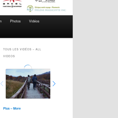
n
Photos
Vidéos
TOUS LES VIDÉOS – ALL
VIDEOS
Plus – More