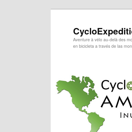
Aller
Aller
au
au
contenu
contenu
CycloExpedit
principal
secondaire
Aventure à vélo au-delà des mo
en bicicleta a través de las mo