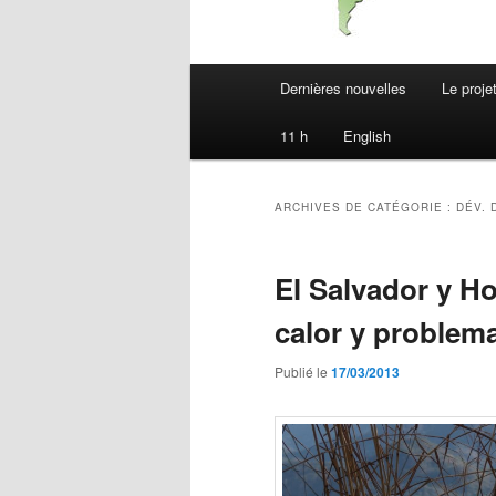
Menu
Dernières nouvelles
Le proje
principal
11 h
English
ARCHIVES DE CATÉGORIE :
DÉV. 
El Salvador y H
calor y problem
Publié le
17/03/2013