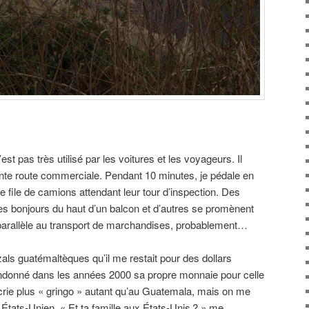
est pas très utilisé par les voitures et les voyageurs. Il
ante route commerciale. Pendant 10 minutes, je pédale en
file de camions attendant leur tour d’inspection. Des
s bonjours du haut d’un balcon et d’autres se promènent
parallèle au transport de marchandises, probablement…
ls guatémaltèques qu’il me restait pour des dollars
ndonné dans les années 2000 sa propre monnaie pour celle
crie plus « gringo » autant qu’au Guatemala, mais on me
États-Unien. « Et ta famille aux États-Unis ? » me