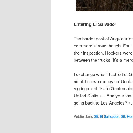
Entering El Salvador
The border post of Anguiatu isn
commercial road though. For 10
their inspection. Hookers were
between the trucks. It’s a me
I exchange what I had left of 
rid of it’s own money for Uncle
« gringo » at like in Guatemala
United Statian. « And your fam
going back to Los Angeles? ».
Publié dans
05. El Salvador
,
06. Ho