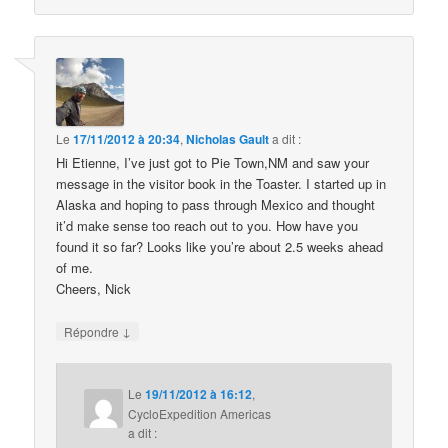
Le
17/11/2012 à 20:34
,
Nicholas Gault
a dit :
Hi Etienne, I’ve just got to Pie Town,NM and saw your
message in the visitor book in the Toaster. I started up in
Alaska and hoping to pass through Mexico and thought
it’d make sense too reach out to you. How have you
found it so far? Looks like you’re about 2.5 weeks ahead
of me.
Cheers, Nick
↓
Répondre
Le
19/11/2012 à 16:12
,
CycloExpedition Americas
a dit :