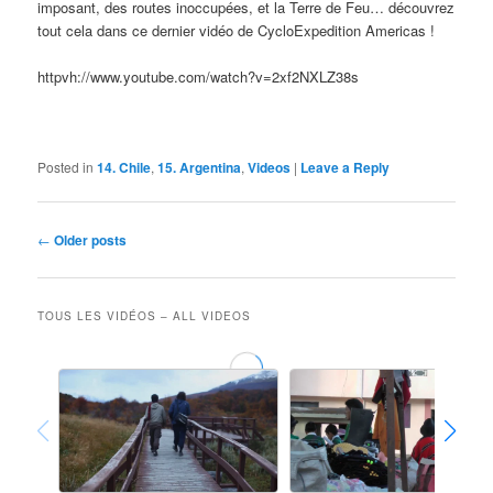
imposant, des routes inoccupées, et la Terre de Feu… découvrez
tout cela dans ce dernier vidéo de CycloExpedition Americas !
httpvh://www.youtube.com/watch?v=2xf2NXLZ38s
Posted in
14. Chile
,
15. Argentina
,
Videos
|
Leave a Reply
Post
←
Older posts
navigation
TOUS LES VIDÉOS – ALL VIDEOS