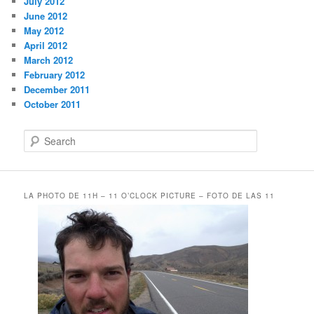
July 2012
June 2012
May 2012
April 2012
March 2012
February 2012
December 2011
October 2011
S
e
a
r
c
LA PHOTO DE 11H – 11 O’CLOCK PICTURE – FOTO DE LAS 11
h