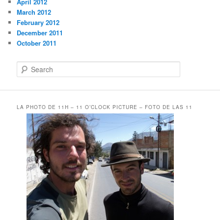
April 2012
March 2012
February 2012
December 2011
October 2011
S
e
a
r
c
LA PHOTO DE 11H – 11 O’CLOCK PICTURE – FOTO DE LAS 11
h