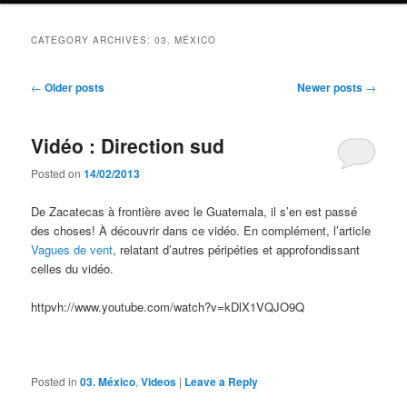
CATEGORY ARCHIVES:
03. MÉXICO
Post
←
Older posts
Newer posts
→
navigation
Vidéo : Direction sud
Posted on
14/02/2013
De Zacatecas à frontière avec le Guatemala, il s’en est passé
des choses! À découvrir dans ce vidéo. En complément, l’article
Vagues de vent
, relatant d’autres péripéties et approfondissant
celles du vidéo.
httpvh://www.youtube.com/watch?v=kDlX1VQJO9Q
Posted in
03. México
,
Videos
|
Leave a Reply