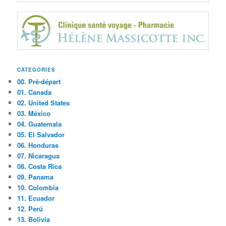
CATEGORIES
00. Pré-départ
01. Canada
02. United States
03. México
04. Guatemala
05. El Salvador
06. Honduras
07. Nicaragua
08. Costa Rica
09. Panama
10. Colombia
11. Ecuador
12. Perú
13. Bolivia