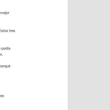
 mejor
Estos tres
e podía
o.
 porqué
res