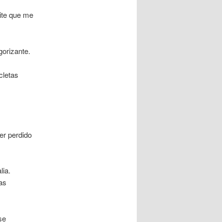
ite que me
gorizante.
cletas
er perdido
lia.
as
se