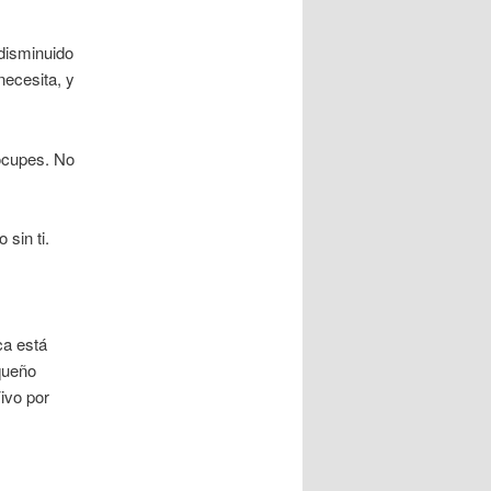
disminuido
necesita, y
eocupes. No
sin ti.
ca está
queño
ivo por