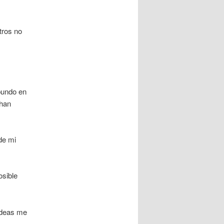
tros no
bundo en
 han
de mi
osible
ideas me