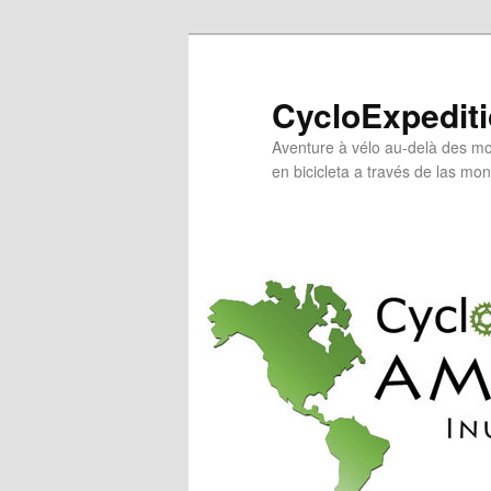
Aller
au
contenu
CycloExpedit
principal
Aventure à vélo au-delà des mo
en bicicleta a través de las mo