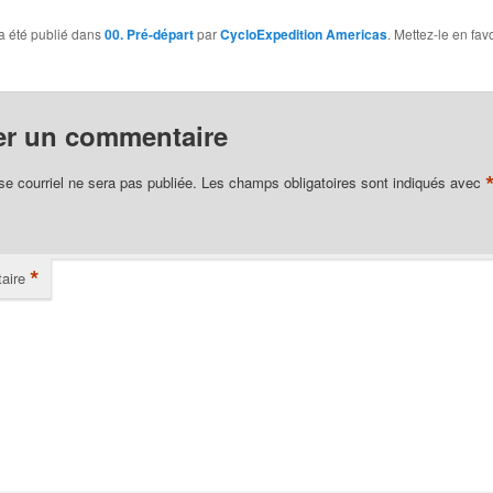
a été publié dans
00. Pré-départ
par
CycloExpedition Americas
. Mettez-le en fav
er un commentaire
se courriel ne sera pas publiée.
Les champs obligatoires sont indiqués avec
*
aire