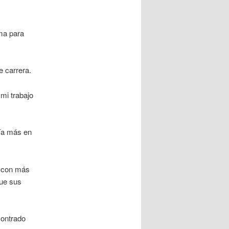
ma para
e carrera.
mi trabajo
ría más en
r con más
que sus
contrado