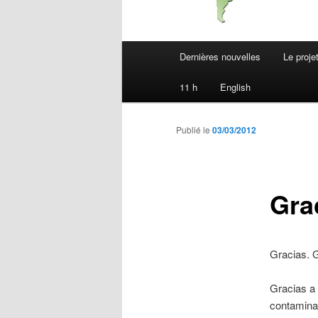
Menu
Dernières nouvelles
Le proje
principal
11 h
English
Publié le
03/03/2012
Grac
Gracias. G
Gracias a 
contaminad