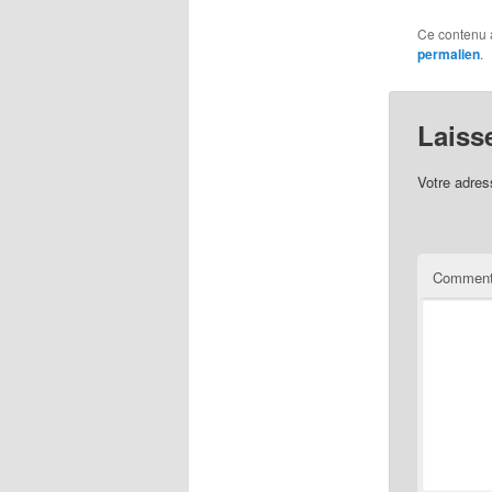
Ce contenu 
permalien
.
Laiss
Votre adres
Comment