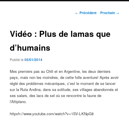
Navigation
←
Précédent
Prochain
→
de
l'article
Vidéo : Plus de lamas que
d’humains
Publié le
05/01/2014
Mes premiers pas au Chili et en Argentine, les deux derniers
pays, mais non les moindres, de cette folle aventure! Après avoir
réglé des problèmes mécaniques, c’est le moment de se lancer
sur la Ruta Andina, dans sa solitude, ses villages abandonnés et
ses salars, des lacs de sel où se rencontre la faune de
l’Altiplano.
httpvh://www.youtube.com/watch?v=1SV-L-KNpG8