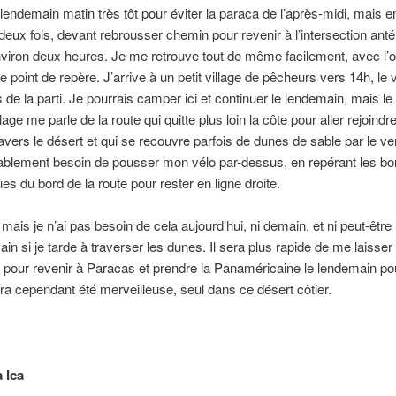
 lendemain matin très tôt pour éviter la paraca de l’après-midi, mais en 
eux fois, devant rebrousser chemin pour revenir à l’intersection anté
viron deux heures. Je me retrouve tout de même facilement, avec l’
 point de repère. J’arrive à un petit village de pêcheurs vers 14h, le 
s de la parti. Je pourrais camper ici et continuer le lendemain, mais le
lage me parle de la route qui quitte plus loin la côte pour aller rejoindre
avers le désert et qui se recouvre parfois de dunes de sable par le ven
ablement besoin de pousser mon vélo par-dessus, en repérant les bo
ues du bord de la route pour rester en ligne droite.
mais je n’ai pas besoin de cela aujourd’hui, ni demain, et ni peut-être 
in si je tarde à traverser les dunes. Il sera plus rapide de me laisse
t pour revenir à Paracas et prendre la Panaméricaine le lendemain po
ra cependant été merveilleuse, seul dans ce désert côtier.
 Ica