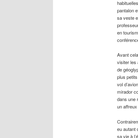
habituelles
pantalon et
sa veste e
professeur
en tourism
conférence
Avant cela
visiter le
de géoglyp
plus petit
vol d’avio
mirador co
dans une r
un affreux
Contraire
eu autant 
sa vie à l