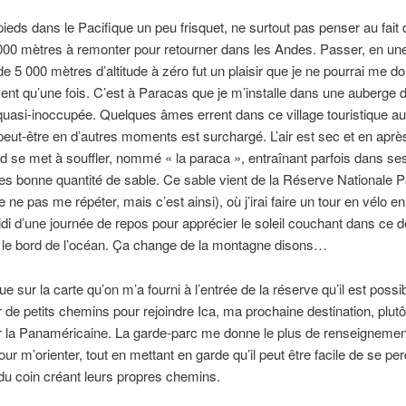
ieds dans le Pacifique un peu frisquet, ne surtout pas penser au fait q
000 mètres à remonter pour retourner dans les Andes. Passer, en un
de 5 000 mètres d’altitude à zéro fut un plaisir que je ne pourrai me d
nt qu’une fois. C’est à Paracas que je m’installe dans une auberge 
uasi-inoccupée. Quelques âmes errent dans ce village touristique a
peut-être en d’autres moments est surchargé. L’air est sec et en aprè
d se met à souffler, nommé « la paraca », entraînant parfois dans se
s bonne quantité de sable. Ce sable vient de la Réserve Nationale 
e ne pas me répéter, mais c’est ainsi), où j’irai faire un tour en vélo en
di d’une journée de repos pour apprécier le soleil couchant dans ce 
 le bord de l’océan. Ça change de la montagne disons…
e sur la carte qu’on m’a fourni à l’entrée de la réserve qu’il est possi
 de petits chemins pour rejoindre Ica, ma prochaine destination, plut
r la Panaméricaine.
La garde-parc me donne le plus de renseignemen
ur m’orienter, tout en mettant en garde qu’il peut être facile de se per
u coin créant leurs propres chemins.