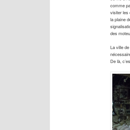
comme patr
visiter les
la plaine 
signalisat
des moteur
La ville d
nécessaire
De là, c’e