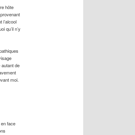
tre hôte
o provenant
 l’alcool
uoi qu’il n’y
mpathiques
visage
 autant de
pavement
evant moi.
r en face
ons