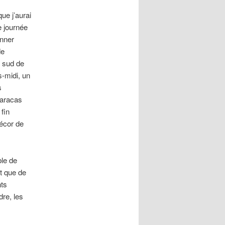
ue j’aurai
e journée
onner
de
u sud de
s-midi, un
s
Paracas
 fin
décor de
ble de
ôt que de
ts
dre, les