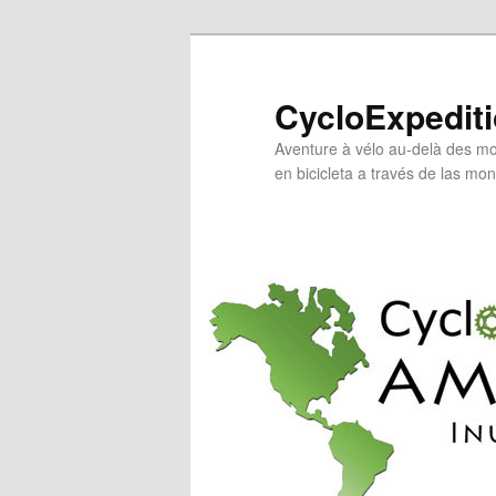
Aller
au
contenu
CycloExpedit
principal
Aventure à vélo au-delà des mo
en bicicleta a través de las mo