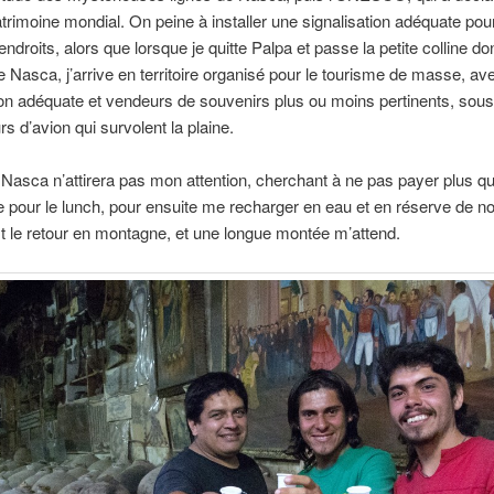
imoine mondial. On peine à installer une signalisation adéquate pou
 endroits, alors que lorsque je quitte Palpa et passe la petite colline d
de Nasca, j’arrive en territoire organisé pour le tourisme de masse, av
ion adéquate et vendeurs de souvenirs plus ou moins pertinents, sous 
s d’avion qui survolent la plaine.
e Nasca n’attirera pas mon attention, cherchant à ne pas payer plus q
 pour le lunch, pour ensuite me recharger en eau et en réserve de nou
st le retour en montagne, et une longue montée m’attend.