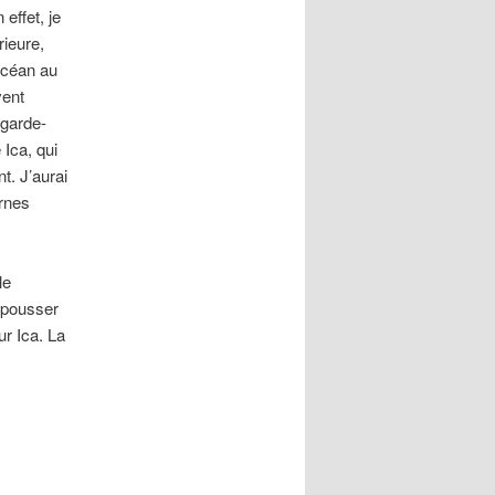
effet, je
rieure,
océan au
vent
 garde-
 Ica, qui
t. J’aurai
rnes
le
r pousser
ur Ica. La