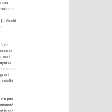
ec son
rable sur
j’ai étudié
e
faire
iques et
e, sont
payer un
ante ou un
ignant
installé
t n’a pas
 consacré
é le site