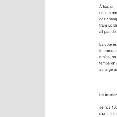
À Ica, un 
nous a am
des champs 
translucid
ait pas de
La côte es
femmes en 
moins, on 
temps en a
au large a
Le touris
Je fais 100
d’un mini