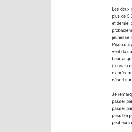
Les deux p
plus de 3 
et demie, 
probableme
jeunesse q
Pisco qui 
vent du su
bourrasque
(j’essaie d
d’après-mi
désert sur
Je remarqu
passer par
passer pa
possible po
pêcheurs d