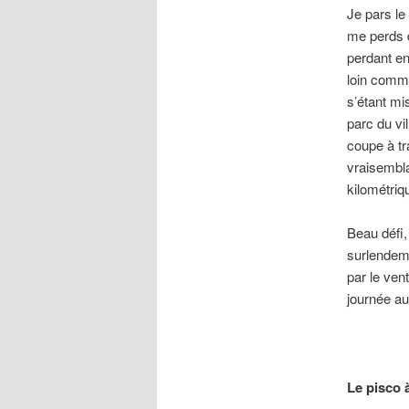
Je pars le
me perds d
perdant en
loin comme
s’étant mi
parc du vil
coupe à tr
vraisembl
kilométriq
Beau défi, 
surlendema
par le ven
journée au
Le pisco à