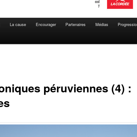
t
La cause
Encourager
Partenaires
Médias
Progressio
oniques péruviennes (4) :
es