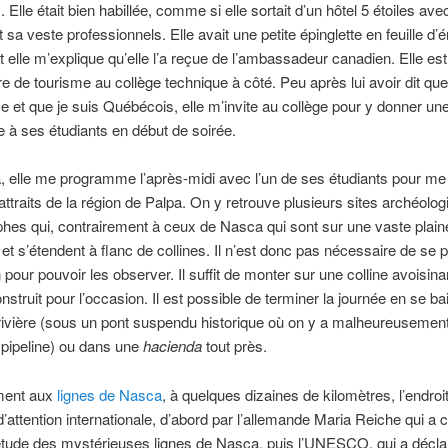
. Elle était bien habillée, comme si elle sortait d’un hôtel 5 étoiles av
 sa veste professionnels. Elle avait une petite épinglette en feuille d’é
t elle m’explique qu’elle l’a reçue de l’ambassadeur canadien. Elle est
e de tourisme au collège technique à côté. Peu après lui avoir dit que 
e et que je suis Québécois, elle m’invite au collège pour y donner un
 à ses étudiants en début de soirée.
, elle me programme l’après-midi avec l’un de ses étudiants pour me 
s attraits de la région de Palpa. On y retrouve plusieurs sites archéolog
hes qui, contrairement à ceux de Nasca qui sont sur une vaste plain
s et s’étendent à flanc de collines. Il n’est donc pas nécessaire de se 
n pour pouvoir les observer. Il suffit de monter sur une colline avoisin
nstruit pour l’occasion. Il est possible de terminer la journée en se ba
ivière (sous un pont suspendu historique où on y a malheureusement 
 pipeline) ou dans une
hacienda
tout près.
ment aux
lignes de Nasca
, à quelques dizaines de kilomètres, l’endroi
d’attention internationale, d’abord par l’allemande Maria Reiche qui a
’étude des mystérieuses lignes de Nasca, puis l’UNESCO, qui a déclar