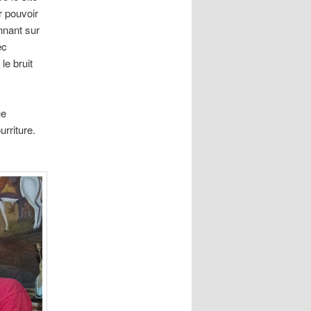
r pouvoir
onnant sur
ec
le bruit
ue
rriture.