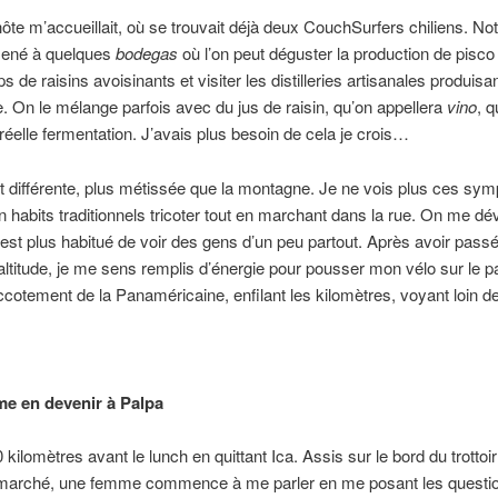
hôte m’accueillait, où se trouvait déjà deux CouchSurfers chiliens. No
ené à quelques
bodegas
où l’on peut déguster la production de pisc
de raisins avoisinants et visiter les distilleries artisanales produisant
e. On le mélange parfois avec du jus de raisin, qu’on appellera
vino
, q
 réelle fermentation. J’avais plus besoin de cela je crois…
t différente, plus métissée que la montagne. Je ne vois plus ces sy
habits traditionnels tricoter tout en marchant dans la rue. On me dé
est plus habitué de voir des gens d’un peu partout. Après avoir passé
ltitude, je me sens remplis d’énergie pour pousser mon vélo sur le 
ccotement de la Panaméricaine, enfilant les kilomètres, voyant loin d
me en devenir à Palpa
 kilomètres avant le lunch en quittant Ica. Assis sur le bord du trottoi
-marché, une femme commence à me parler en me posant les questi