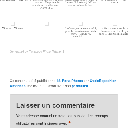
bananes – Shopping for
Junin (4080 mètres). 100 km
storm
mandarines and bananas –
on more or less flat lan…
Photo: B…
Vigones – Vicunas
La Oroya, entreprenant la 3S,
La Oroya, une autre de c
pour la deuxième moitié du
villes minières – La Oroya
Pérou – La Oroya,
other of those mining cit
undertakin…
Generated by
Facebook Photo Fetcher 2
Ce contenu a été publié dans
12. Perú
,
Photos
par
CycloExpedition
Americas
. Mettez-le en favori avec son
permalien
.
Laisser un commentaire
Votre adresse courriel ne sera pas publiée.
Les champs
*
obligatoires sont indiqués avec