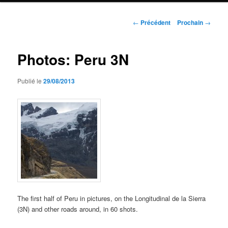
Navigation
←
Précédent
Prochain
→
de
l'article
Photos: Peru 3N
Publié le
29/08/2013
The first half of Peru in pictures, on the Longitudinal de la Sierra
(3N) and other roads around, in 60 shots.