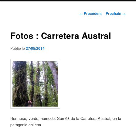
Navigation
←
Précédent
Prochain
→
de
l'article
Fotos : Carretera Austral
Publié le
27/05/2014
Hermoso, verde, húmedo. Son 63 de la Carretera Austral, en la
patagonia chilena.