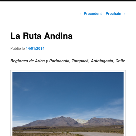
Navigation
←
Précédent
Prochain
→
de
l'article
La Ruta Andina
Publié le
14/01/2014
Regiones de Arica y Parinacota, Tarapacá, Antofagasta, Chile