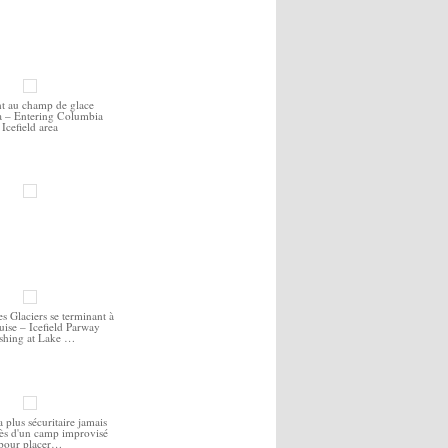
nt au champ de glace
 – Entering Columbia
Icefield area
s Glaciers se terminant à
ise – Icefield Parway
ishing at Lake …
a plus sécuritaire jamais
rès d'un camp improvisé
pour placer…