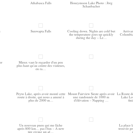
Athabasca Falls
Honeymoon Lake Photo : Jörg
Schanbacher
s
Sunwapta Falls
Cooling down. Nights are cold but
Arriva
the temperature goes up quickly
Columbia
during the day – Le…
er
Mieux vaut le regarder d'un peu
plus haut qu'au centre des visiteurs,
en ra…
Peyto Lake, après avoir monté cette
Mount Fairview Sieste après avoir
La Route de
route à droite, qui nous a amené à
une randonnée de 1000 m
Lake Lou
plus de 2000 m…
d'élévation – Napping …
fin
Un nouveau pneu qui me lâche
La place l
après 800 km… pas l'fun – A new
trouvée p
tire giving up af…