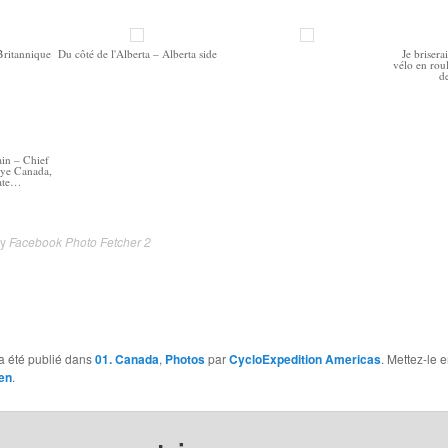
Britannique
Du côté de l'Alberta – Alberta side
Je briser
vélo en roul
d
in – Chief
ye Canada,
ate…
by
Facebook Photo Fetcher 2
a été publié dans
01. Canada
,
Photos
par
CycloExpedition Americas
. Mettez-le 
en
.