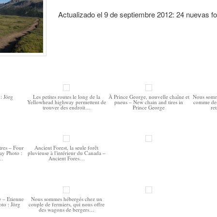
Actualizado el 9 de septiembre 2012: 24 nuevas fo
: Jörg
Les petites routes le long de la
À Prince George, nouvelle chaîne et
Nous somme
Yellowhead highway permettent de
pneus – New chain and tires in
comme des
trouver des endroit…
Prince George
ret
tres – Four
Ancient Forest, la seule forêt
day Photo :
pluvieuse à l'intérieur du Canada –
c…
Ancient Fores…
e – Etienne
Nous sommes hébergés chez un
oto : Jörg
couple de fermiers, qui nous offre
des wagons de bergers…