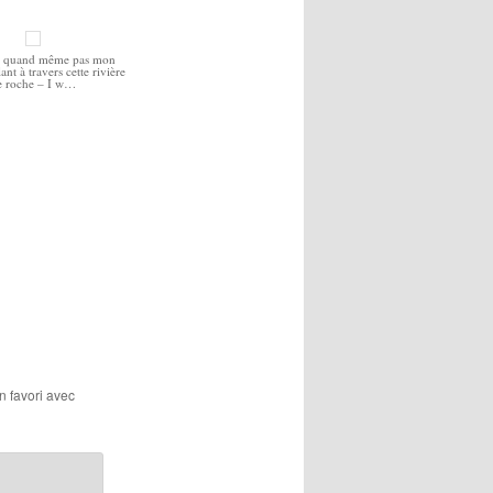
ai quand même pas mon
ant à travers cette rivière
e roche – I w…
en favori avec