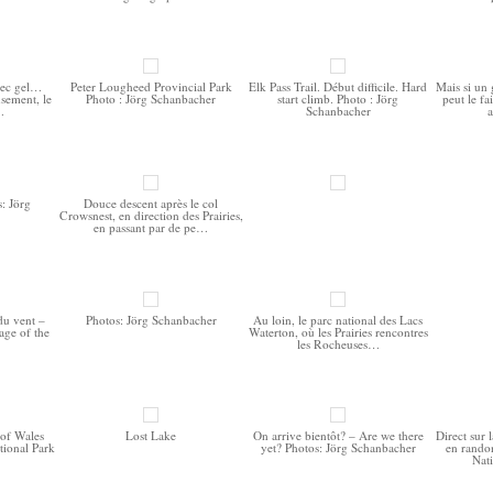
vec gel…
Peter Lougheed Provincial Park
Elk Pass Trail. Début difficile. Hard
Mais si un 
usement, le
Photo : Jörg Schanbacher
start climb. Photo : Jörg
peut le fa
…
Schanbacher
a
s: Jörg
Douce descent après le col
Crowsnest, en direction des Prairies,
en passant par de pe…
 du vent –
Photos: Jörg Schanbacher
Au loin, le parc national des Lacs
age of the
Waterton, où les Prairies rencontres
les Rocheuses…
 of Wales
Lost Lake
On arrive bientôt? – Are we there
Direct sur 
tional Park
yet? Photos: Jörg Schanbacher
en rando
Nat