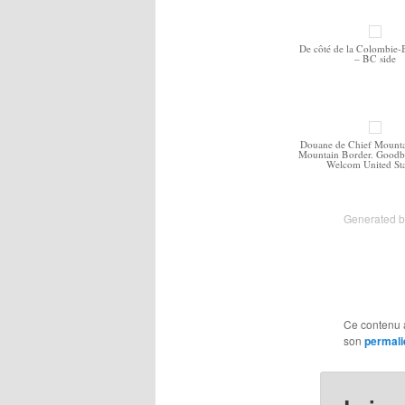
De côté de la Colombie-
– BC side
Douane de Chief Mounta
Mountain Border. Goodb
Welcom United St
Generated 
Ce contenu 
son
permali