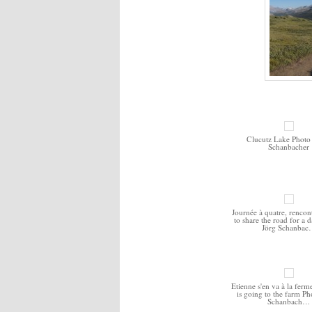
Clucutz Lake Photo 
Schanbacher
Journée à quatre, rencon
to share the road for a 
Jörg Schanba
Etienne s'en va à la ferm
is going to the farm Ph
Schanbach…