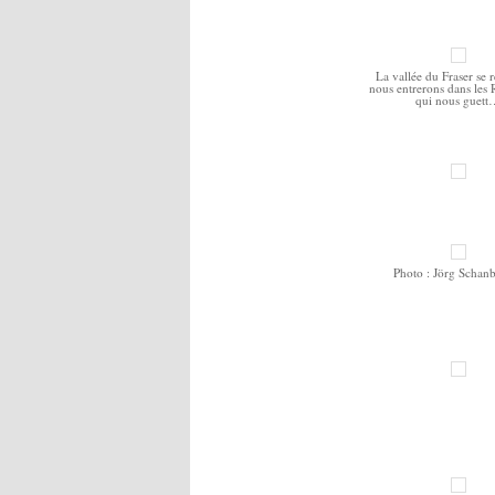
La vallée du Fraser se ré
nous entrerons dans les
qui nous guet
Photo : Jörg Schan