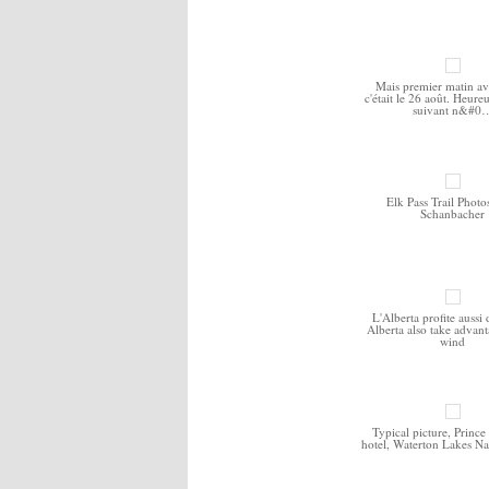
Mais premier matin a
c'était le 26 août. Heure
suivant n&#0
Elk Pass Trail Photo
Schanbacher
L'Alberta profite aussi
Alberta also take advant
wind
Typical picture, Prince
hotel, Waterton Lakes Na