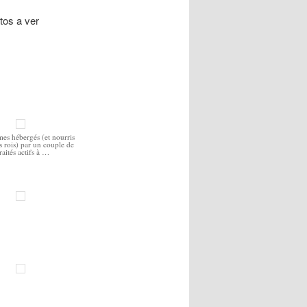
tos a ver
s hébergés (et nourris
 rois) par un couple de
raités actifs à …