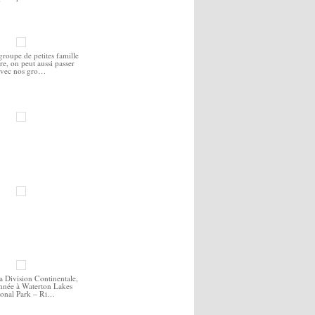
groupe de petites famille
ire, on peut aussi passer
vec nos gro…
la Division Continentale,
nnée à Waterton Lakes
ional Park – Ri…