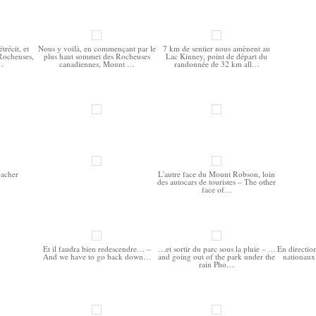
trécit, et
Nous y voilà, en commençant par le
7 km de sentier nous amènent au
 Rocheuses,
plus haut sommet des Rocheuses
Lac Kinney, point de départ du
t…
canadiennes, Mount …
randonnée de 32 km all…
bacher
L'autre face du Mount Robson, loin
des autocars de touristes – The other
face of…
Et il faudra bien redescendre… –
…et sortir du parc sous la pluie – …
En direction
And we have to go back down…
and going out of the park under the
nationaux
rain Pho…