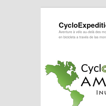
Aller
au
contenu
CycloExpedit
principal
Aventure à vélo au-delà des mo
en bicicleta a través de las mo