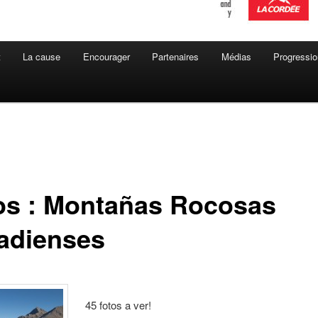
t
La cause
Encourager
Partenaires
Médias
Progressio
os : Montañas Rocosas
adienses
45 fotos a ver!