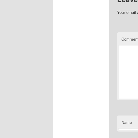
Your email 
Commen
Name