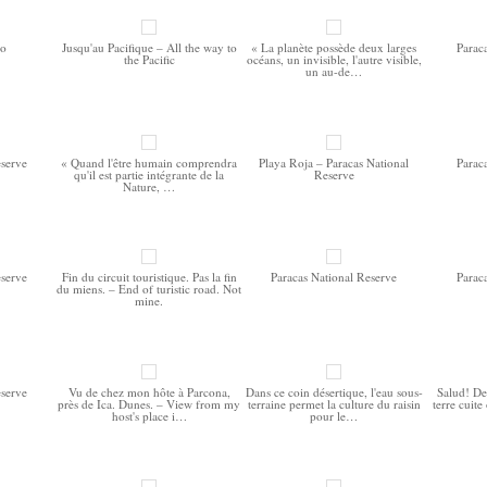
do
Jusqu'au Pacifique – All the way to
« La planète possède deux larges
Parac
the Pacific
océans, un invisible, l'autre visible,
un au-de…
eserve
« Quand l'être humain comprendra
Playa Roja – Paracas National
Parac
qu'il est partie intégrante de la
Reserve
Nature, …
eserve
Fin du circuit touristique. Pas la fin
Paracas National Reserve
Parac
du miens. – End of turistic road. Not
mine.
eserve
Vu de chez mon hôte à Parcona,
Dans ce coin désertique, l'eau sous-
Salud! Der
près de Ica. Dunes. – View from my
terraine permet la culture du raisin
terre cuite
host's place i…
pour le…