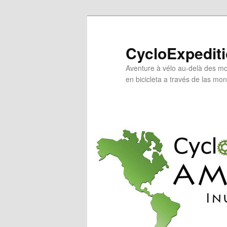
Skip
to
primary
CycloExpedit
content
Aventure à vélo au-delà des mo
en bicicleta a través de las mo