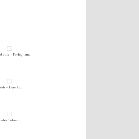
i pose – Posing lama
 suis – Here I am
ambo Colorado