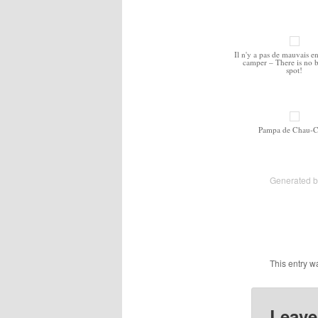
Il n'y a pas de mauvais e
camper – There is no 
spot!
Pampa de Chau-
Generated 
This entry w
Leave