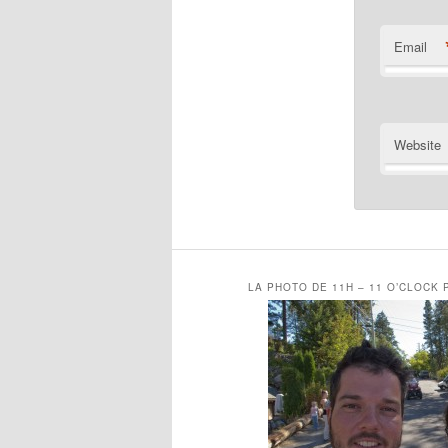
Email
Website
LA PHOTO DE 11H – 11 O’CLOCK 