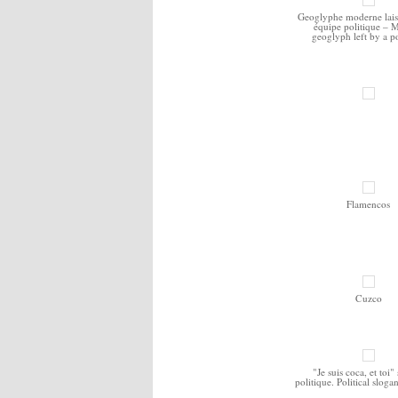
Geoglyphe moderne lais
équipe politique – 
geoglyph left by a p
Flamencos
Cuzco
"Je suis coca, et toi"
politique. Political slog