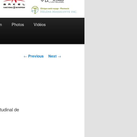
n
Photos
Vidéos
Post
←
Previous
Next
→
navigation
tudinal de