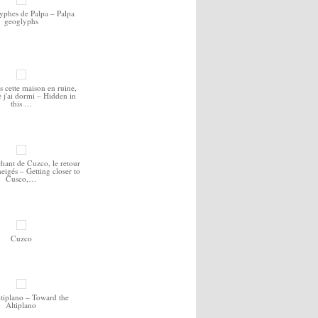
yphes de Palpa – Palpa
geoglyphs
 cette maison en ruine,
ue j'ai dormi – Hidden in
this …
hant de Cuzco, le retour
neigés – Getting closer to
Cusco,…
Cuzco
ltiplano – Toward the
Altiplano