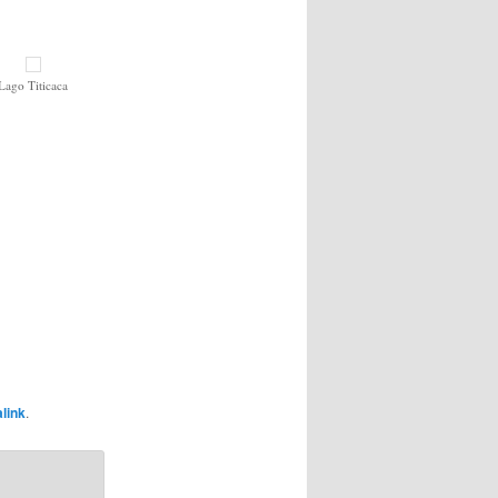
Lago Titicaca
link
.