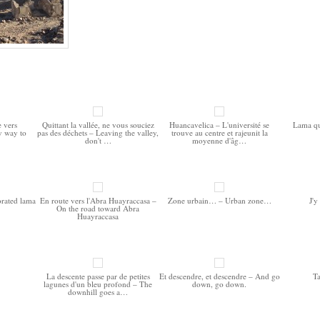
e vers
Quittant la vallée, ne vous souciez
Huancavelica – L'université se
Lama qu
y way to
pas des déchets – Leaving the valley,
trouve au centre et rajeunit la
don't …
moyenne d'âg…
rated lama
En route vers l'Abra Huayraccasa –
Zone urbain… – Urban zone…
J'y
On the road toward Abra
Huayraccasa
La descente passe par de petites
Et descendre, et descendre – And go
T
lagunes d'un bleu profond – The
down, go down.
downhill goes a…