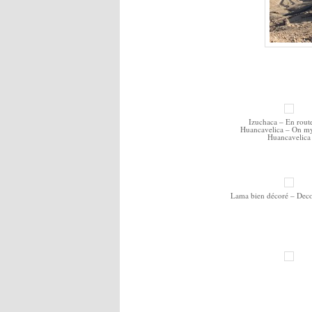
Izuchaca – En rout
Huancavelica – On m
Huancavelica
Lama bien décoré – Deco