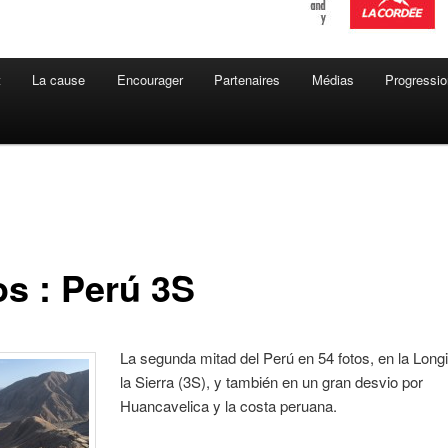
t
La cause
Encourager
Partenaires
Médias
Progressio
os : Perú 3S
La segunda mitad del Perú en 54 fotos, en la Longi
la Sierra (3S), y también en un gran desvio por
Huancavelica y la costa peruana.