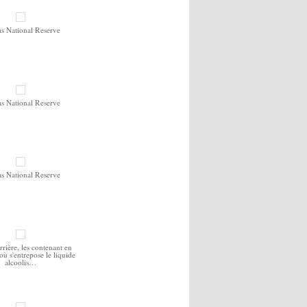
as National Reserve
as National Reserve
as National Reserve
rière, les contenant en
 où s'entrepose le liquide
alcoolis…