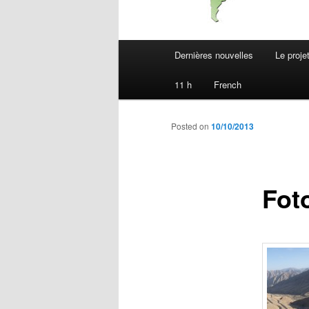
Main
Dernières nouvelles
Le proje
menu
11 h
French
Posted on
10/10/2013
Fot