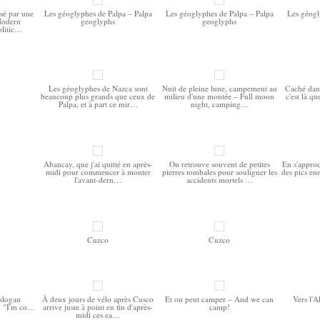
sé par une
Les géoglyphes de Palpa – Palpa
Les géoglyphes de Palpa – Palpa
Les géogl
Modern
geoglyphs
geoglyphs
olitic…
Les géoglyphes de Nazca sont
Nuit de pleine lune, campement au
Caché dans
beaucoup plus grands que ceux de
milieu d'une montée – Full moon
c'est là q
Palpa, et à part ce mir…
night, camping…
Abancay, que j'ai quitté en après-
On retrouve souvent de petites
En s'approc
midi pour commencer à monter
pierres tombales pour souligner les
des pics en
l'avant-dern…
accidents mortels …
Cuzco
Cuzco
 slogan
À deux jours de vélo après Cusco
Et on peut camper – And we can
Vers l'A
an "I'm co…
arrive juste à point en fin d'après-
camp!
midi ces ea…