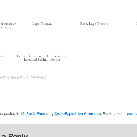
ndroits pour
Lago Titicaca
Puno, Lago Titicaca
bad camp
Chau
Le lac, et derrière, la Bolivie – The
lake, and behind, Bolivia
by
Facebook Photo Fetcher 2
as posted in
12. Perú
,
Photos
by
CycloExpedition Americas
. Bookmark the
perma
 a Reply