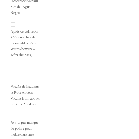
Descente/downhill,
ruta del Agua
Negra
Après ce col, repos
à Vicuña chez de
formidables hôtes
WarmShowers –
After the pass, …
Vicuña de haut, sur
la Ruta Antakari –
Vicuña from above,
on Ruta Antakari
Je n’ai pas manqué
de poivre pour
mettre dans mes