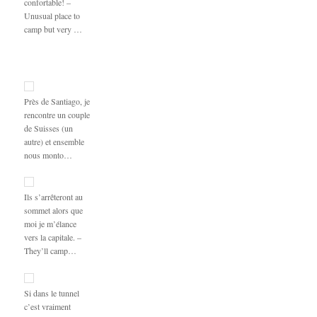
confortable! –
Unusual place to
camp but very …
Près de Santiago, je
rencontre un couple
de Suisses (un
autre) et ensemble
nous monto…
Ils s’arrêteront au
sommet alors que
moi je m’élance
vers la capitale. –
They’ll camp…
Si dans le tunnel
c’est vraiment