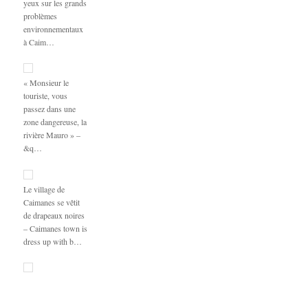
yeux sur les grands
problèmes
environnementaux
à Caim…
« Monsieur le
touriste, vous
passez dans une
zone dangereuse, la
rivière Mauro » –
&q…
Le village de
Caimanes se vêtit
de drapeaux noires
– Caimanes town is
dress up with b…