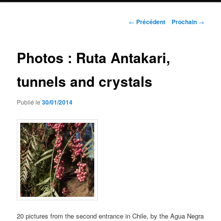
Navigation
←
Précédent
Prochain
→
de
l'article
Photos : Ruta Antakari,
tunnels and crystals
Publié le
30/01/2014
20 pictures from the second entrance in Chile, by the Agua Negra