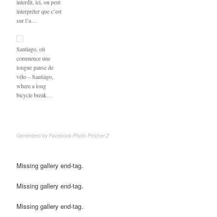
interdit, ici, on peut
interpréter que c’est
sur l’a…
Santiago, où
commence une
longue pause de
vélo – Santiago,
where a long
bicycle break…
Generated by
Facebook Photo Fetcher 2
Missing gallery end-tag.
Missing gallery end-tag.
Missing gallery end-tag.