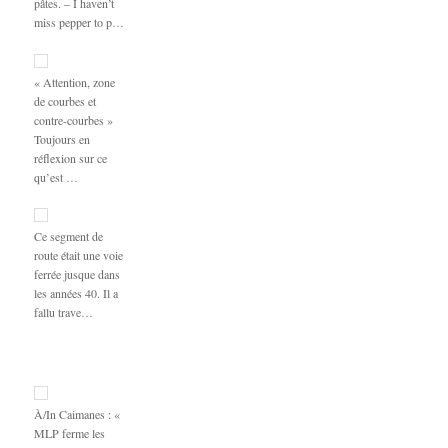
pâtes. – I haven’t
miss pepper to p…
« Attention, zone
de courbes et
contre-courbes »
Toujours en
réflexion sur ce
qu’est …
Ce segment de
route était une voie
ferrée jusque dans
les années 40. Il a
fallu trave…
À/In Caimanes : «
MLP ferme les