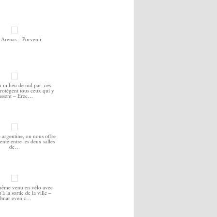
 Arenas – Porvenir
u milieu de nul par, ces
protègent tous ceux qui y
assent – Erec…
 argentine, on nous offre
ttente entre les deux salles
de…
même venu en vélo avec
à la sortie de la ville –
Omar even c…