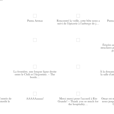
Punta Arenas
Rencontré la veille, cette bête nous a
Punta
suivi de l'épicerie à l'auberge de j…
Érigées a
structures 
p
La frontière, une longue ligne droite
À la douane
entre le Chili et l'Argentine. – The
la salle d'a
borde…
l'entrée de
AAAAAaaaaa!
Merci merci pour l'accueil à Rio
Omar est 
terdit le
Grande! – Thank you so much for
nous jusqu'
the hospitality…