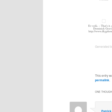
Et voilà. – That's it.
Dominick Grave
http://www.dkgpho
Generated 
This entry w
permalink
.
ONE THOUGHT
Patrick