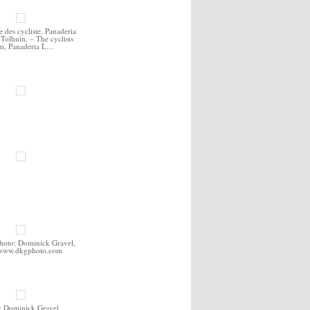
 des cycliste, Panaderia
Tolhuin. – The cyclists
m, Panaderia L…
hoto: Dominick Gravel,
//www.dkgphoto.com
: Dominick Gravel,