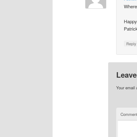
Where
Happy 
Patric
Repl
Leave
Your email 
Commen