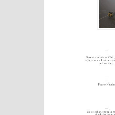
Dernière entrée au Chili,
déjà la mer – Last entran
and we alr…
Puerto Natales
Notre cabane pour la nu
shack for the nig