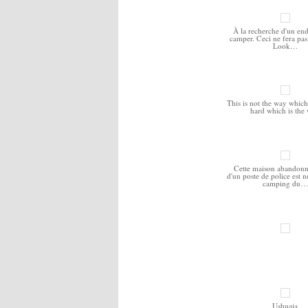
À la recherche d'un end
camper. Ceci ne fera pas l
Look…
This is not the way which i
hard which is the
Cette maison abandonn
d'un poste de police est n
camping du…
Ushuaia