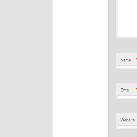
Name
Email
Website