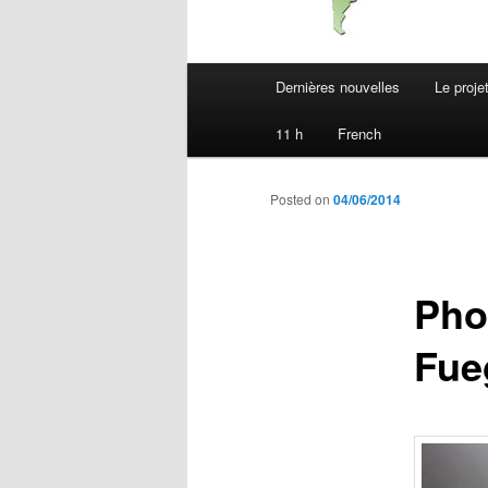
Main
Dernières nouvelles
Le proje
menu
11 h
French
Posted on
04/06/2014
Pho
Fue