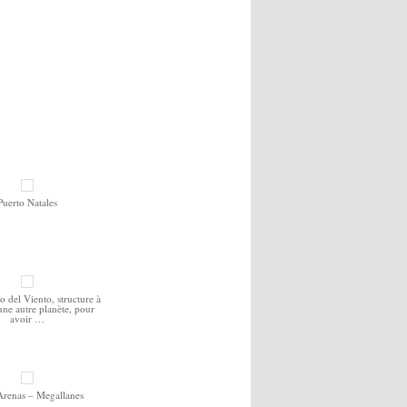
Puerto Natales
del Viento, structure à
'une autre planète, pour
avoir …
Arenas – Megallanes