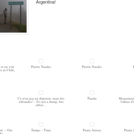
Argentina!
 et on voit
Puerto Natales
Puerto Natales
ce in Chile,
Ce n'est pas un dépotoir, mais des
Ñandu
Monumento 
offrandes! – It's not a dump, but
l'allure d
offeri…
it. – Our
Temps – Time
Punta Arenas
Punta 
ht.