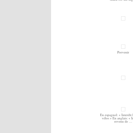
Porvenir
En espagnol: « Interdit 
vélos » En anglais: « In
revenu de …