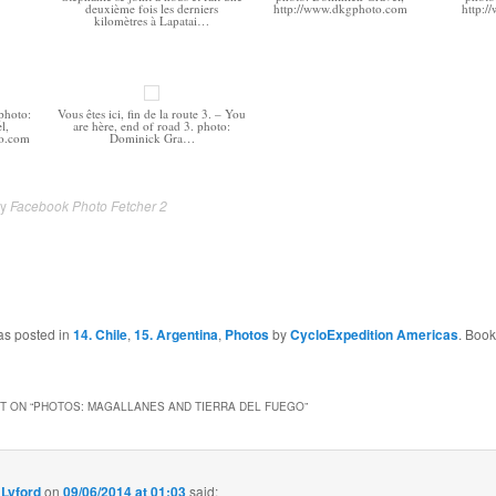
deuxième fois les derniers
http://www.dkgphoto.com
http:
kilomètres à Lapatai…
 photo:
Vous êtes ici, fin de la route 3. – You
l,
are hère, end of road 3. photo:
to.com
Dominick Gra…
by
Facebook Photo Fetcher 2
as posted in
14. Chile
,
15. Argentina
,
Photos
by
CycloExpedition Americas
. Boo
 ON “
PHOTOS: MAGALLANES AND TIERRA DEL FUEGO
”
 Lyford
on
09/06/2014 at 01:03
said: