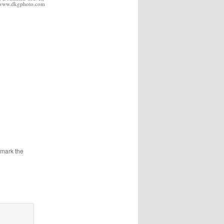
//www.dkgphoto.com
kmark the