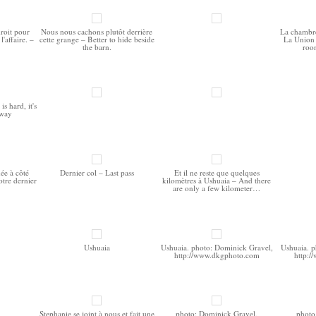
roit pour
Nous nous cachons plutôt derrière
La chambre
'affaire. –
cette grange – Better to hide beside
La Union 
the barn.
roo
s hard, it's
 way
ée à côté
Dernier col – Last pass
Et il ne reste que quelques
otre dernier
kilomètres à Ushuaia – And there
are only a few kilometer…
Ushuaia
Ushuaia. photo: Dominick Gravel,
Ushuaia. p
http://www.dkgphoto.com
http:
Stephanie se joint à nous et fait une
photo: Dominick Gravel,
photo