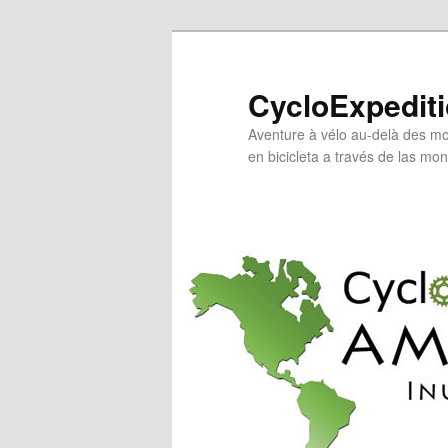
Skip
to
primary
CycloExpedit
content
Aventure à vélo au-delà des mo
en bicicleta a través de las mo