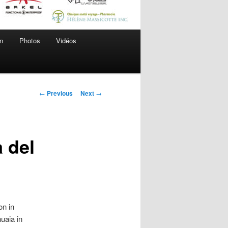
n
Photos
Vidéos
Post
←
Previous
Next
→
navigation
 del
on in
huaia in