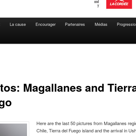
t
La cause
Encourager
Partenaires
Médias
Progressio
tos: Magallanes and Tierra
go
Here are the last 50 pictures from Magallanes regi
Chile, Tierra del Fuego island and the arrival in Us