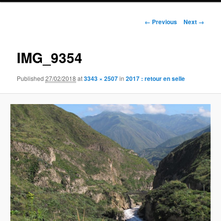
Image
← Previous
Next →
navigation
IMG_9354
Published
27/02/2018
at
3343 × 2507
in
2017 : retour en selle