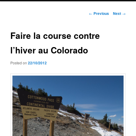
Post
←
Previous
Next
→
navigation
Faire la course contre
l’hiver au Colorado
Posted on
22/10/2012