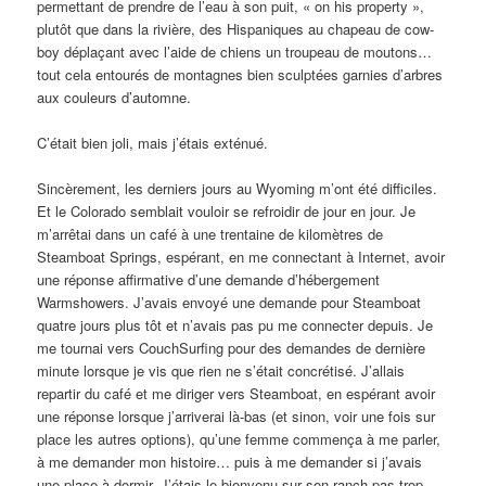
permettant de prendre de l’eau à son puit, « on his property »,
plutôt que dans la rivière, des Hispaniques au chapeau de cow-
boy déplaçant avec l’aide de chiens un troupeau de moutons…
tout cela entourés de montagnes bien sculptées garnies d’arbres
aux couleurs d’automne.
C’était bien joli, mais j’étais exténué.
Sincèrement, les derniers jours au Wyoming m’ont été difficiles.
Et le Colorado semblait vouloir se refroidir de jour en jour. Je
m’arrêtai dans un café à une trentaine de kilomètres de
Steamboat Springs, espérant, en me connectant à Internet, avoir
une réponse affirmative d’une demande d’hébergement
Warmshowers. J’avais envoyé une demande pour Steamboat
quatre jours plus tôt et n’avais pas pu me connecter depuis. Je
me tournai vers CouchSurfing pour des demandes de dernière
minute lorsque je vis que rien ne s’était concrétisé. J’allais
repartir du café et me diriger vers Steamboat, en espérant avoir
une réponse lorsque j’arriverai là-bas (et sinon, voir une fois sur
place les autres options), qu’une femme commença à me parler,
à me demander mon histoire… puis à me demander si j’avais
une place à dormir. J’étais le bienvenu sur son ranch pas trop